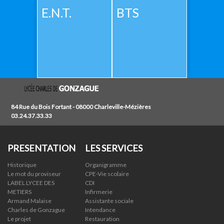
E.N.T.
BTS
84 Rue du Bois Fortant - 08000 Charleville-Mézières
03.24.37.33.33
PRESENTATION
LES SERVICES
Historique
Organigramme
Le mot du proviseur
CPE-Vie scolaire
LABEL LYCEE DES
CDI
METIERS
Infirmerie
Armand Malaise
Assistante sociale
Charles de Gonzague
Intendance
Le projet
Restauration