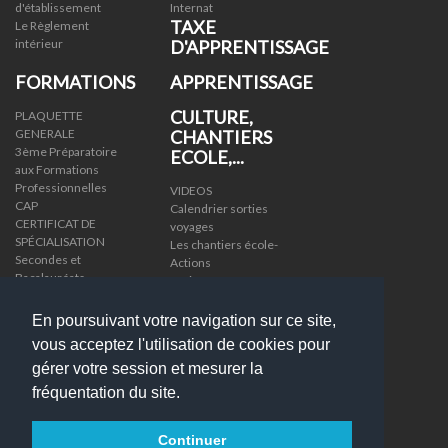
d'établissement
Internat
TAXE
Le Règlement
intérieur
D'APPRENTISSAGE
FORMATIONS
APPRENTISSAGE
CULTURE,
PLAQUETTE
GENERALE
CHANTIERS
3ème Préparatoire
ECOLE,...
aux Formations
Professionnelles
VIDEOS
CAP
Calendrier sorties
CERTIFICAT DE
voyages
SPÉCIALISATION
Les chantiers école-
Secondes et
Actions
Bacalauréats
Projets
Professionnels
Sorties
BTS
Presse
En poursuivant votre navigation sur ce site,
LE GRETA
VIE SPORTIVE
vous acceptez l'utilisation de cookies pour
DAVA - VAE
gérer votre session et mesurer la
Dispositif ULIS
AS-UNSS
Que sont-ils devenus
Résultats
fréquentation du site.
?
Dispositif MLDS
Continuer